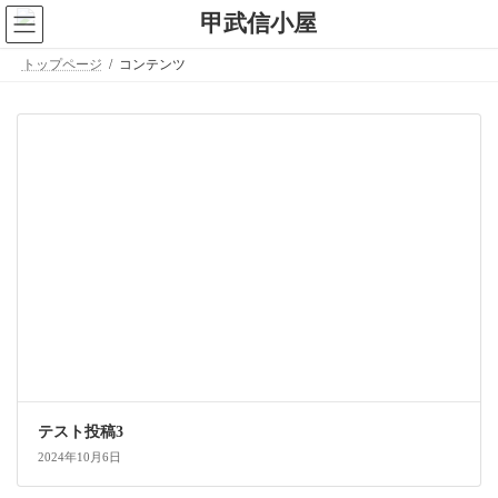
コ
ナ
ン
ビ
テ
ゲ
トップページ
コンテンツ
ン
ー
ツ
シ
へ
ョ
ス
ン
キ
に
ッ
移
プ
動
テスト投稿3
2024年10月6日